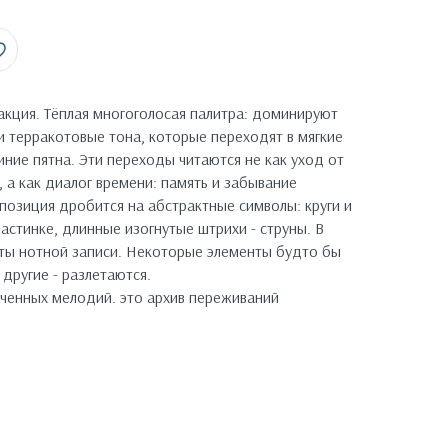
кция. Тёплая многоголосая палитра: доминируют
и терракотовые тона, которые переходят в мягкие
иние пятна. Эти переходы читаются не как уход от
 а как диалог времени: память и забывание
позиция дробится на абстрактные символы: круги и
ластинке, длинные изогнутые штрихи - струны. В
ты нотной записи. Некоторые элементы будто бы
другие - разлетаются.
ченных мелодий. это архив переживаний