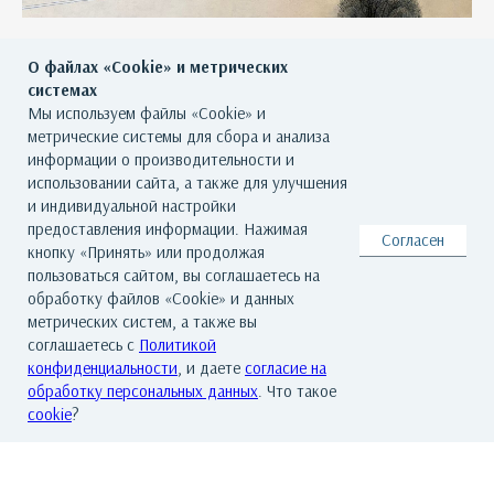
Зимний лес
О файлах «Cookie» и метрических
системах
540 000
р.
Мы используем файлы «Cookie» и
метрические системы для сбора и анализа
информации о производительности и
использовании сайта, а также для улучшения
и индивидуальной настройки
предоставления информации. Нажимая
Согласен
кнопку «Принять» или продолжая
ВСЕ ХУДОЖНИКИ
пользоваться сайтом, вы соглашаетесь на
обработку файлов «Cookie» и данных
метрических систем, а также вы
соглашаетесь с
Политикой
конфиденциальности
, и даете
согласие на
обработку персональных данных
. Что такое
cookie
?
ГЛАВНАЯ
О ГАЛЕРЕЕ
ХУДОЖНИКИ
КАТАЛОГ РАБОТ
СОБЫТИЯ
КОНТАКТЫ