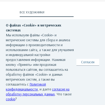
ВСЕ ХУДОЖНИКИ
О файлах «Cookie» и метрических
системах
Мы используем файлы «Cookie» и
метрические системы для сбора и анализа
информации о производительности и
ГЛАВНАЯ
О ГАЛЕРЕЕ
ХУДОЖНИКИ
использовании сайта, а также для улучшения
и индивидуальной настройки
КАТАЛОГ РАБОТ
СОБЫТИЯ
КОНТАКТЫ
предоставления информации. Нажимая
Согласен
кнопку «Принять» или продолжая
пользоваться сайтом, вы соглашаетесь на
обработку файлов «Cookie» и данных
© Все права защищены. Арт Баро - галерея современного искусства
метрических систем, а также вы
По всем вопросам обращайтесь на почту: info@artbaro.ru
соглашаетесь с
Политикой
Политика конфиденциальности
|
Согласие на обработку персональных
конфиденциальности
, и даете
согласие на
данных
|
Условия использования сайта
|
Реквизиты
|
Авторские права
обработку персональных данных
. Что такое
cookie
?