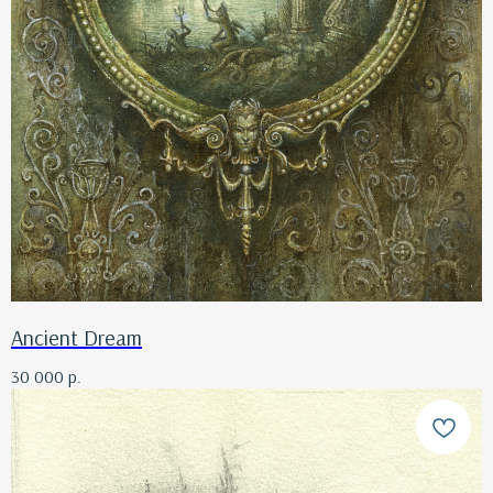
Ancient Dream
30 000
р.