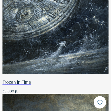
Frozen in Time
38 000
р.