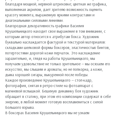
благодаря мощной, нервной штриховке; цветная же графика,
выполненная акрилом, дает зрителю возможность оценить
красоту момента, выраженную яркими контрастами и
диагональными силовыми линиями.
Благородная декоративность графики Василия
Крушельницкого находит свое выражение в том внимании, с
которым автор относится к атрибутам бокса. Художник
буквально наслаждается фактурой и текстурой материалов:
складками шелковой формы боксеров, эластичностью бинтов,
потертостями дорогой кожи перчаток. Это наслаждение
заразительно, и, глядя на работы Крушельницкого, мы
получаем удовольствие не только зрительное — мы осязаем его
искусство, мы слышим и ароматы, но не попкорна, а кожи,
дыма хорошей сигары, выкуренной после победы.
Каждое произведение Крушельницкого — стоп-кадр,
фотография, снятая в ретро-стиле на фотоаппарат с
магниевой вспышкой. Бешеную динамику боя художник
обращает в статику, при этом его композиции содержат в себе
энергию, в любой момент готовую воспламениться с силой
Большого взрыва.
В боксерах Василия Крушельницкого мы не узнаем