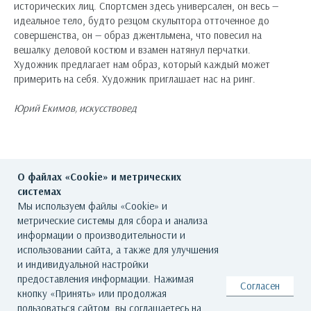
исторических лиц. Спортсмен здесь универсален, он весь —
идеальное тело, будто резцом скульптора отточенное до
совершенства, он — образ джентльмена, что повесил на
вешалку деловой костюм и взамен натянул перчатки.
Художник предлагает нам образ, который каждый может
примерить на себя. Художник приглашает нас на ринг.
Юрий Екимов, искусствовед
О файлах «Cookie» и метрических
системах
Мы используем файлы «Cookie» и
метрические системы для сбора и анализа
ГЛАВНАЯ
О ГАЛЕРЕЕ
ХУДОЖНИКИ
информации о производительности и
использовании сайта, а также для улучшения
КАТАЛОГ РАБОТ
СОБЫТИЯ
КОНТАКТЫ
и индивидуальной настройки
предоставления информации. Нажимая
Согласен
кнопку «Принять» или продолжая
© Все права защищены. Арт Баро - галерея современного искусства
пользоваться сайтом, вы соглашаетесь на