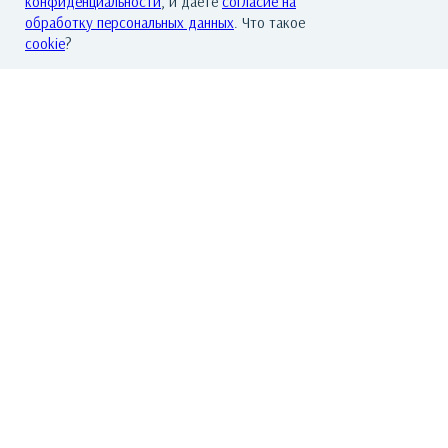
конфиденциальности
, и даете
согласие на
обработку персональных данных
. Что такое
cookie
?
Теленок на кресле
Цена по запросу