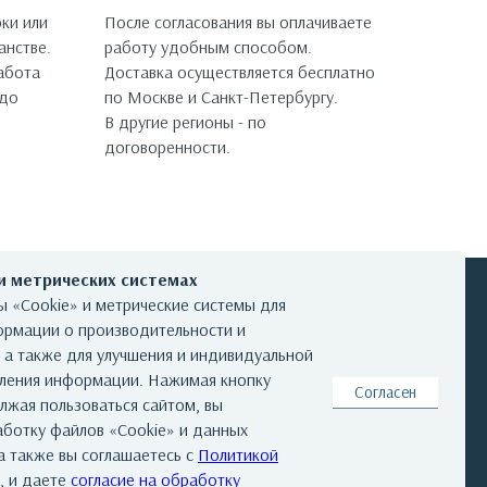
ки или
После согласования вы оплачиваете
анстве.
работу удобным способом.
работа
Доставка осуществляется бесплатно
 до
по Москве и Санкт-Петербургу.
В другие регионы - по
договоренности.
 и метрических системах
 «Cookie» и метрические системы для
ормации о производительности и
, а также для улучшения и индивидуальной
КОНТАКТЫ
вления информации. Нажимая кнопку
Согласен
лжая пользоваться сайтом, вы
аботку файлов «Cookie» и данных
а также вы соглашаетесь с
Политикой
та
|
Реквизиты
|
Авторские права
, и даете
согласие на обработку