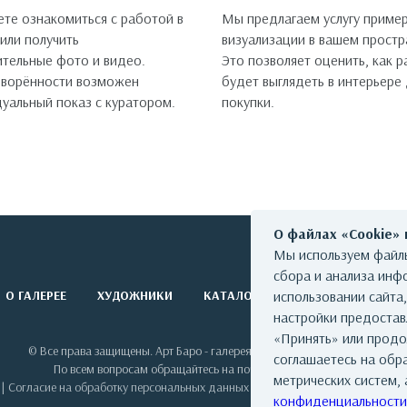
те ознакомиться с работой в
Мы предлагаем услугу пример
 или получить
визуализации в вашем простр
тельные фото и видео.
Это позволяет оценить, как 
оворённости возможен
будет выглядеть в интерьере
уальный показ с куратором.
покупки.
О файлах «Cookie»
Мы используем файлы
сбора и анализа инф
О ГАЛЕРЕЕ
ХУДОЖНИКИ
КАТАЛОГ РАБОТ
использовании сайта
СОБЫТИЯ
настройки предоста
«Принять» или продо
© Все права защищены. Арт Баро - галерея современного искусства
соглашаетесь на обр
По всем вопросам обращайтесь на почту: info@artbaro.ru
метрических систем, 
|
Согласие на обработку персональных данных
|
Условия использования сай
конфиденциальности