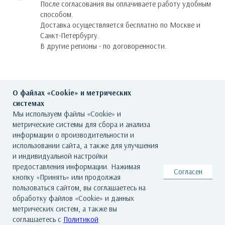
После согласования вы оплачиваете работу удобным
способом.
Доставка осуществляется бесплатно по Москве и
Санкт-Петербургу.
В другие регионы - по договоренности.
О файлах «Cookie» и метрических
системах
Мы используем файлы «Cookie» и
метрические системы для сбора и анализа
информации о производительности и
ГЛАВНАЯ
О ГАЛЕРЕЕ
ХУДОЖНИКИ
использовании сайта, а также для улучшения
и индивидуальной настройки
КАТАЛОГ РАБОТ
СОБЫТИЯ
КОНТАКТЫ
предоставления информации. Нажимая
Согласен
кнопку «Принять» или продолжая
пользоваться сайтом, вы соглашаетесь на
обработку файлов «Cookie» и данных
© Все права защищены. Арт Баро - галерея современного искусства
метрических систем, а также вы
По всем вопросам обращайтесь на почту: info@artbaro.ru
соглашаетесь с
Политикой
Политика конфиденциальности
|
Согласие на обработку персональных