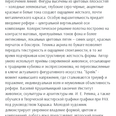
пересечения линий. Фигуры высечены из цветовых плоскостей
— холодные зеленоватые, глубокие серо-чёрные, акцентные
красные и белые тона создают ощущение жёсткого, почти
металлического каркаса. Особую выразительность придаёт
введение рефери — центральной вертикальной оси
композиции. Колористическое решение полотна построено на
контрасте матовых, приглушённых тонов фона и более
интенсивных, локальных цветовых пятен — синих шорт, красных
перчаток и боксерок. Техника акрила по бумаге позволяет
передать текстурность и ощущение спонтанности, в то же
время подчёркивая конструктивную жёсткость формы. Автор
умело использует приёмы современной живописи, отсылающие
к традициям кубизма и экспрессионизма, но переосмысленные
в ключе актуального фигуративного искусства. "Брейк" -
момент наивысшего напряжения, где сталкиваются триумф и
поражение, индивидуальная воля и неумолимая объективность
рефери. Василий Крушельницкий закончил Институт
живописи, скульптуры и архитектуры им. И. Е. Репина, а также
обучался в Творческой мастерской графики графики при РАХ
под руководством Харшака. Молодой художник
демонстрирует уверенное владение формой, цветом и
композицией, работа ярко представляет авторский почерк