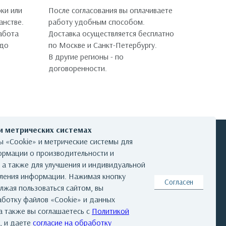
ки или
После согласования вы оплачиваете
анстве.
работу удобным способом.
работа
Доставка осуществляется бесплатно
 до
по Москве и Санкт-Петербургу.
В другие регионы - по
договоренности.
 и метрических системах
 «Cookie» и метрические системы для
ормации о производительности и
, а также для улучшения и индивидуальной
КОНТАКТЫ
вления информации. Нажимая кнопку
Согласен
лжая пользоваться сайтом, вы
аботку файлов «Cookie» и данных
а также вы соглашаетесь с
Политикой
та
|
Реквизиты
|
Авторские права
, и даете
согласие на обработку