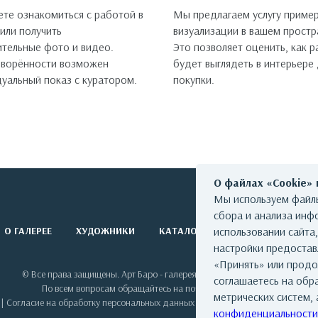
те ознакомиться с работой в
Мы предлагаем услугу пример
 или получить
визуализации в вашем простр
тельные фото и видео.
Это позволяет оценить, как 
оворённости возможен
будет выглядеть в интерьере
уальный показ с куратором.
покупки.
О файлах «Cookie»
Мы используем файлы
сбора и анализа инф
О ГАЛЕРЕЕ
ХУДОЖНИКИ
КАТАЛОГ РАБОТ
использовании сайта
СОБЫТИЯ
настройки предоста
«Принять» или продо
© Все права защищены. Арт Баро - галерея современного искусства
соглашаетесь на обр
По всем вопросам обращайтесь на почту: info@artbaro.ru
метрических систем, 
|
Согласие на обработку персональных данных
|
Условия использования сай
конфиденциальности