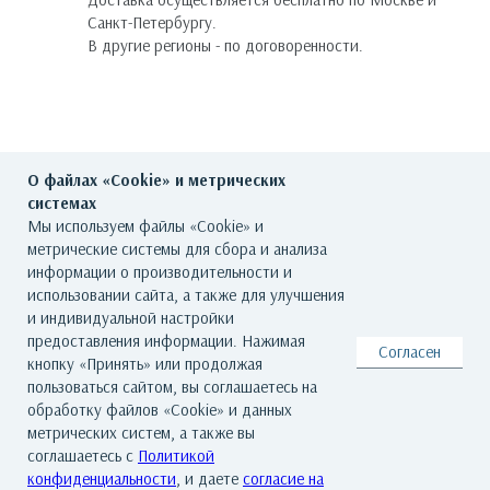
Санкт-Петербургу.
В другие регионы - по договоренности.
О файлах «Cookie» и метрических
системах
Мы используем файлы «Cookie» и
метрические системы для сбора и анализа
ГЛАВНАЯ
О ГАЛЕРЕЕ
ХУДОЖНИКИ
информации о производительности и
использовании сайта, а также для улучшения
КАТАЛОГ РАБОТ
СОБЫТИЯ
КОНТАКТЫ
и индивидуальной настройки
предоставления информации. Нажимая
Согласен
кнопку «Принять» или продолжая
© Все права защищены. Арт Баро - галерея современного искусства
пользоваться сайтом, вы соглашаетесь на
По всем вопросам обращайтесь на почту: info@artbaro.ru
обработку файлов «Cookie» и данных
Политика конфиденциальности
|
Согласие на обработку персональных
метрических систем, а также вы
данных
|
Условия использования сайта
|
Реквизиты
|
Авторские права
соглашаетесь с
Политикой
конфиденциальности
, и даете
согласие на