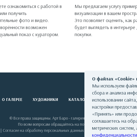
те ознакомиться с работой в
Мы предлагаем услугу пример
 или получить
визуализации в вашем простр
тельные фото и видео.
Это позволяет оценить, как 
оворённости возможен
будет выглядеть в интерьере
уальный показ с куратором.
покупки.
О файлах «Cookie»
Мы используем файлы
сбора и анализа инф
О ГАЛЕРЕЕ
ХУДОЖНИКИ
КАТАЛОГ РАБОТ
использовании сайта
СОБЫТИЯ
настройки предоста
«Принять» или продо
© Все права защищены. Арт Баро - галерея современного искусства
соглашаетесь на обр
По всем вопросам обращайтесь на почту: info@artbaro.ru
метрических систем, 
|
Согласие на обработку персональных данных
|
Условия использования сай
конфиденциальности