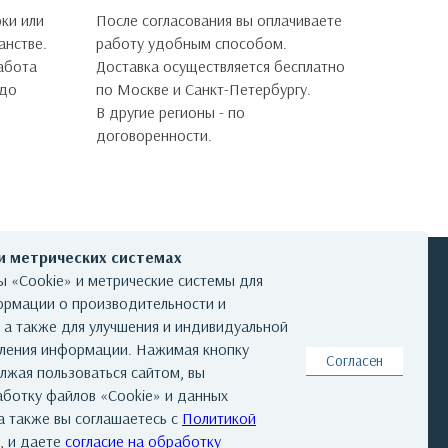
ки или
После согласования вы оплачиваете
анстве.
работу удобным способом.
работа
Доставка осуществляется бесплатно
 до
по Москве и Санкт-Петербургу.
В другие регионы - по
договоренности.
 и метрических системах
 «Cookie» и метрические системы для
ормации о производительности и
, а также для улучшения и индивидуальной
КОНТАКТЫ
вления информации. Нажимая кнопку
Согласен
лжая пользоваться сайтом, вы
аботку файлов «Cookie» и данных
а также вы соглашаетесь с
Политикой
та
|
Реквизиты
|
Авторские права
, и даете
согласие на обработку