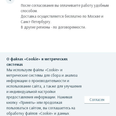
После согласования вы оплачиваете работу удобным
способом.
Доставка осуществляется бесплатно по Москве и
Санкт-Петербургу.
В другие регионы - по договоренности.
О файлах «Cookie» и метрических
системах
Мы используем файлы «Cookie» и
метрические системы для сбора и анализа
ГЛАВНАЯ
О ГАЛЕРЕЕ
ХУДОЖНИКИ
информации о производительности и
использовании сайта, а также для улучшения
КАТАЛОГ РАБОТ
СОБЫТИЯ
КОНТАКТЫ
и индивидуальной настройки
предоставления информации. Нажимая
Согласен
кнопку «Принять» или продолжая
© Все права защищены. Арт Баро - галерея современного искусства
пользоваться сайтом, вы соглашаетесь на
По всем вопросам обращайтесь на почту: info@artbaro.ru
обработку файлов «Cookie» и данных