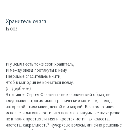
Хранитель очага
fs-005
Оформить заявку
И у Земли есть тоже свой хранитель,
И между звезд протянуты к нему
Незримые спасительные нити,
Чтоб в миг один не кончиться всему.
(Л. Дербенев)
Этот ангел Сергея Фалькина - не канонический образ, не
следование строгим иконографическим мотивам, а плод
авторской стилизации, лёгкой и изящной. Вся композиция
исполнена лаконичности, что невольно задумываешься: разве
не в таких простых линиях и кроется истинная красота,
чистота, сакральность? Кучерявые волосы, линейно решенные