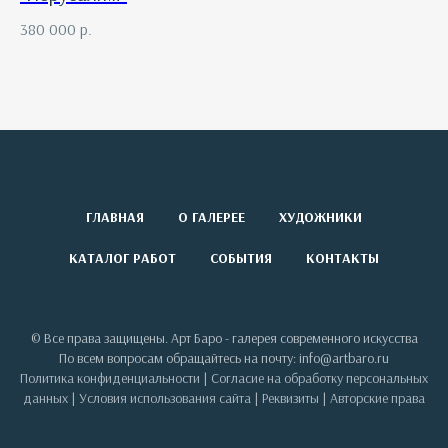
380 000
р.
ГЛАВНАЯ
О ГАЛЕРЕЕ
ХУДОЖНИКИ
КАТАЛОГ РАБОТ
СОБЫТИЯ
КОНТАКТЫ
© Все права защищены. Арт Баро - галерея современного искусства
По всем вопросам обращайтесь на почту: info@artbaro.ru
Политика конфиденциальности
|
Согласие на обработку персональных
данных
|
Условия использования сайта
|
Реквизиты
|
Авторские права