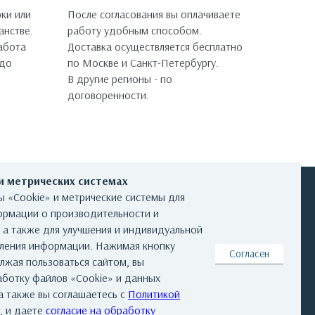
ки или
После согласования вы оплачиваете
анстве.
работу удобным способом.
работа
Доставка осуществляется бесплатно
 до
по Москве и Санкт-Петербургу.
В другие регионы - по
договоренности.
 и метрических системах
 «Cookie» и метрические системы для
ормации о производительности и
, а также для улучшения и индивидуальной
КОНТАКТЫ
вления информации. Нажимая кнопку
Согласен
лжая пользоваться сайтом, вы
аботку файлов «Cookie» и данных
а также вы соглашаетесь с
Политикой
та
|
Реквизиты
|
Авторские права
, и даете
согласие на обработку