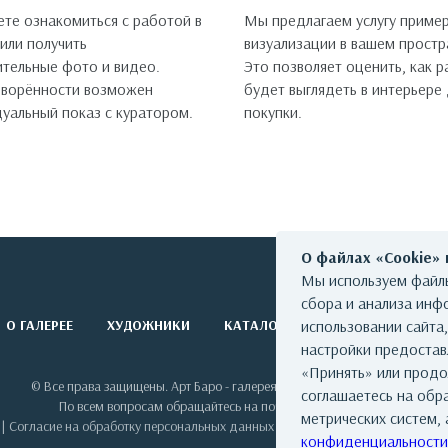
те ознакомиться с работой в
Мы предлагаем услугу пример
 или получить
визуализации в вашем простр
тельные фото и видео.
Это позволяет оценить, как 
оворённости возможен
будет выглядеть в интерьере
уальный показ с куратором.
покупки.
О файлах «Cookie»
Мы используем файлы
сбора и анализа инф
О ГАЛЕРЕЕ
ХУДОЖНИКИ
КАТАЛОГ РАБОТ
использовании сайта
СОБЫТИЯ
настройки предоста
«Принять» или продо
© Все права защищены. Арт Баро - галерея современного искусства
соглашаетесь на обр
По всем вопросам обращайтесь на почту: info@artbaro.ru
метрических систем, 
|
Согласие на обработку персональных данных
|
Условия использования сай
конфиденциальности