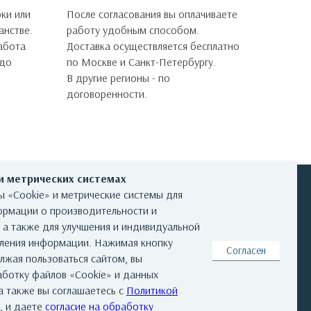
ки или
После согласования вы оплачиваете
анстве.
работу удобным способом.
работа
Доставка осуществляется бесплатно
 до
по Москве и Санкт-Петербургу.
В другие регионы - по
договоренности.
 и метрических системах
 «Cookie» и метрические системы для
ормации о производительности и
, а также для улучшения и индивидуальной
КОНТАКТЫ
вления информации. Нажимая кнопку
Согласен
лжая пользоваться сайтом, вы
аботку файлов «Cookie» и данных
а также вы соглашаетесь с
Политикой
та
|
Реквизиты
|
Авторские права
, и даете
согласие на обработку