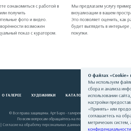
те ознакомиться с работой в
Мы предлагаем услугу пример
 или получить
визуализации в вашем простр
тельные фото и видео.
Это позволяет оценить, как 
оворённости возможен
будет выглядеть в интерьере
уальный показ с куратором.
покупки.
О файлах «Cookie»
Мы используем файлы
сбора и анализа инф
О ГАЛЕРЕЕ
ХУДОЖНИКИ
КАТАЛОГ РАБОТ
использовании сайта
СОБЫТИЯ
настройки предоста
«Принять» или продо
© Все права защищены. Арт Баро - галерея современного искусства
соглашаетесь на обр
По всем вопросам обращайтесь на почту: info@artbaro.ru
метрических систем, 
|
Согласие на обработку персональных данных
|
Условия использования сай
конфиденциальности