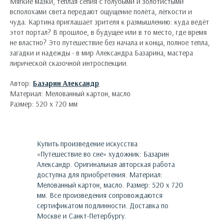
Мягкие мазки, тёплая сепия с голубыми и золотистыми
всполохами света передают ощущение полёта, лёгкости и
чуда. Картина приглашает зрителя к размышлению: куда ведёт
этот портал? В прошлое, в будущее или в то место, где время
не властно? Это путешествие без начала и конца, полное тепла,
загадки и надежды - в мир Александра Базарина, мастера
лирической сказочной интроспекции.
Автор:
Базарин Александр
Материал: Мелованный картон, масло
Размер: 520 х 720 мм
Купить произведение искусства
«
Путешествие во сне
»
художник:
Базарин
Александр
. Оригинальная авторская работа
доступна для приобретения.
Материал:
Мелованный картон, масло. Размер: 520 х 720
мм.
Все произведения сопровождаются
сертификатом подлинности. Доставка по
Москве и Санкт-Петербургу.