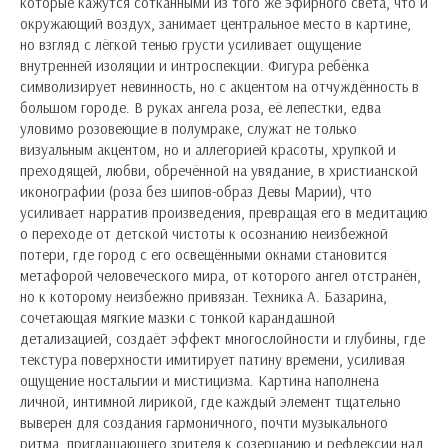
которые кажутся сотканными из того же эфирного света, что и
окружающий воздух, занимает центральное место в картине,
но взгляд с лёгкой тенью грусти усиливает ощущение
внутренней изоляции и интроспекции. Фигура ребёнка
символизирует невинность, но с акцентом на отчуждённость в
большом городе. В руках ангела роза, её лепестки, едва
уловимо розовеющие в полумраке, служат не только
визуальным акцентом, но и аллегорией красоты, хрупкой и
преходящей, любви, обречённой на увядание, в христианской
иконографии (роза без шипов-образ Девы Марии), что
усиливает нарратив произведения, превращая его в медитацию
о переходе от детской чистоты к осознанию неизбежной
потери, где город с его освещёнными окнами становится
метафорой человеческого мира, от которого ангел отстранён,
но к которому неизбежно привязан. Техника А. Базарина,
сочетающая мягкие мазки с тонкой карандашной
детализацией, создаёт эффект многослойности и глубины, где
текстура поверхности имитирует патину времени, усиливая
ощущение ностальгии и мистицизма. Картина наполнена
личной, интимной лирикой, где каждый элемент тщательно
выверен для создания гармоничного, почти музыкального
ритма, приглашающего зрителя к созерцанию и рефлексии над