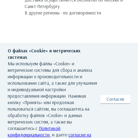
Санкт-Петербургу.
В другие регионы - по договоренности.
О файлах «Cookie» и метрических
системах
Мы используем файлы «Cookie» и
метрические системы для сбора и анализа
ГЛАВНАЯ
О ГАЛЕРЕЕ
ХУДОЖНИКИ
информации о производительности и
использовании сайта, а также для улучшения
КАТАЛОГ РАБОТ
СОБЫТИЯ
КОНТАКТЫ
и индивидуальной настройки
предоставления информации. Нажимая
Согласен
кнопку «Принять» или продолжая
© Все права защищены. Арт Баро - галерея современного искусства
пользоваться сайтом, вы соглашаетесь на
По всем вопросам обращайтесь на почту: info@artbaro.ru
обработку файлов «Cookie» и данных
Политика конфиденциальности
|
Согласие на обработку персональных
метрических систем, а также вы
данных
|
Условия использования сайта
|
Реквизиты
|
Авторские права
соглашаетесь с
Политикой
конфиденциальности
, и даете
согласие на