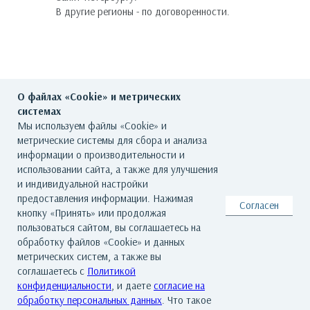
В другие регионы - по договоренности.
О файлах «Cookie» и метрических
системах
Мы используем файлы «Cookie» и
метрические системы для сбора и анализа
ГЛАВНАЯ
О ГАЛЕРЕЕ
ХУДОЖНИКИ
информации о производительности и
использовании сайта, а также для улучшения
КАТАЛОГ РАБОТ
СОБЫТИЯ
КОНТАКТЫ
и индивидуальной настройки
предоставления информации. Нажимая
Согласен
кнопку «Принять» или продолжая
© Все права защищены. Арт Баро - галерея современного искусства
пользоваться сайтом, вы соглашаетесь на
По всем вопросам обращайтесь на почту: info@artbaro.ru
обработку файлов «Cookie» и данных
Политика конфиденциальности
|
Согласие на обработку персональных
метрических систем, а также вы
данных
|
Условия использования сайта
|
Реквизиты
|
Авторские права
соглашаетесь с
Политикой
конфиденциальности
, и даете
согласие на
обработку персональных данных
. Что такое