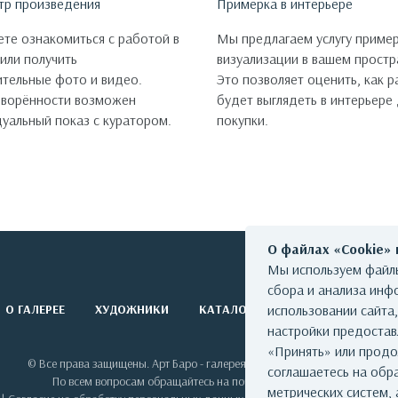
тр произведения
Примерка в интерьере
те ознакомиться с работой в
Мы предлагаем услугу пример
 или получить
визуализации в вашем простр
тельные фото и видео.
Это позволяет оценить, как 
оворённости возможен
будет выглядеть в интерьере
уальный показ с куратором.
покупки.
О файлах «Cookie»
Мы используем файлы
сбора и анализа инф
О ГАЛЕРЕЕ
ХУДОЖНИКИ
КАТАЛОГ РАБОТ
использовании сайта
СОБЫТИЯ
настройки предоста
«Принять» или продо
© Все права защищены. Арт Баро - галерея современного искусства
соглашаетесь на обр
По всем вопросам обращайтесь на почту: info@artbaro.ru
метрических систем, 