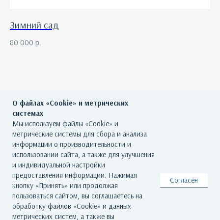
Зимний сад
80 000
р.
О файлах «Cookie» и метрических
системах
Мы используем файлы «Cookie» и
метрические системы для сбора и анализа
ГЛАВНАЯ
О ГАЛЕРЕЕ
ХУДОЖНИКИ
информации о производительности и
использовании сайта, а также для улучшения
КАТАЛОГ РАБОТ
СОБЫТИЯ
КОНТАКТЫ
и индивидуальной настройки
предоставления информации. Нажимая
Согласен
кнопку «Принять» или продолжая
© Все права защищены. Арт Баро - галерея современного искусства
пользоваться сайтом, вы соглашаетесь на
По всем вопросам обращайтесь на почту: info@artbaro.ru
обработку файлов «Cookie» и данных
Политика конфиденциальности
|
Согласие на обработку персональных
метрических систем, а также вы