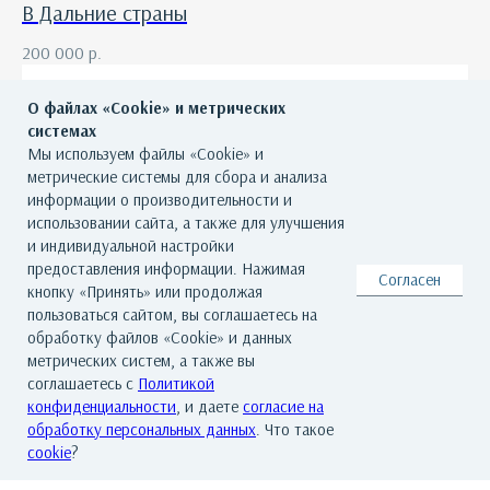
В Дальние страны
200 000
р.
О файлах «Cookie» и метрических
системах
Вратарь
Мы используем файлы «Cookie» и
метрические системы для сбора и анализа
130 000
р.
информации о производительности и
использовании сайта, а также для улучшения
и индивидуальной настройки
предоставления информации. Нажимая
Согласен
кнопку «Принять» или продолжая
пользоваться сайтом, вы соглашаетесь на
обработку файлов «Cookie» и данных
метрических систем, а также вы
соглашаетесь с
Политикой
ГЛАВНАЯ
О ГАЛЕРЕЕ
ХУДОЖНИКИ
конфиденциальности
, и даете
согласие на
обработку персональных данных
. Что такое
КАТАЛОГ РАБОТ
СОБЫТИЯ
КОНТАКТЫ
cookie
?