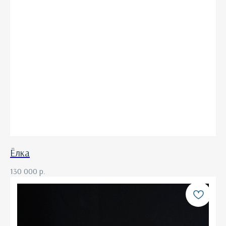
Ёлка
130 000
р.