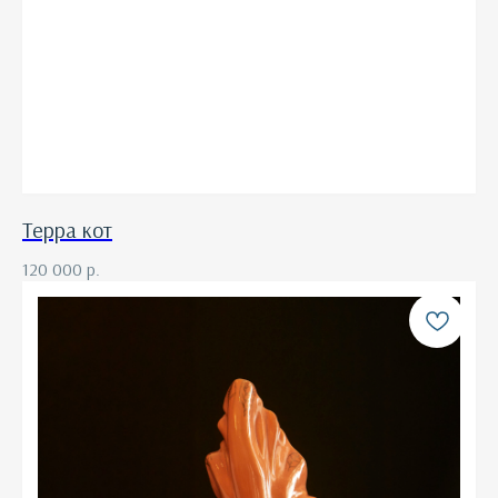
Терра кот
120 000
р.