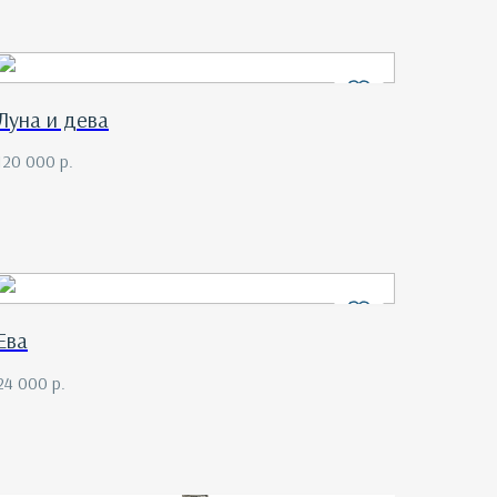
Луна и дева
120 000
р.
Ева
24 000
р.