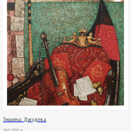
Тишина. Джудека
360 000
р.