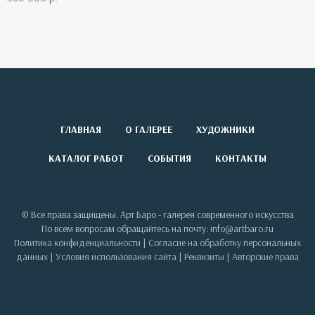
ГЛАВНАЯ
О ГАЛЕРЕЕ
ХУДОЖНИКИ
КАТАЛОГ РАБОТ
СОБЫТИЯ
КОНТАКТЫ
© Все права защищены. Арт Баро - галерея современного искусства
По всем вопросам обращайтесь на почту: info@artbaro.ru
Политика конфиденциальности
|
Согласие на обработку персональных
данных
|
Условия использования сайта
|
Реквизиты
|
Авторские права