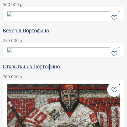
400 000
р.
Вечер в Портофино
250 000
р.
Открытки из Портофино
280 000
р.