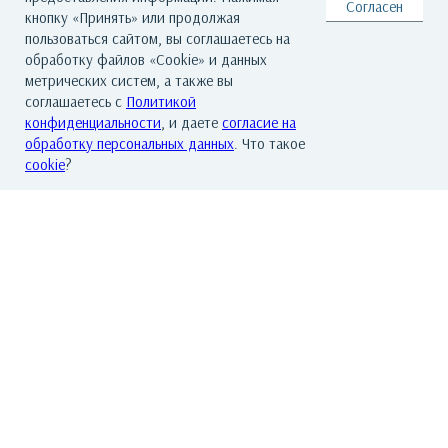
Согласен
Королевский жук
кнопку «Принять» или продолжая
пользоваться сайтом, вы соглашаетесь на
46 000
р.
обработку файлов «Cookie» и данных
метрических систем, а также вы
соглашаетесь с
Политикой
конфиденциальности
, и даете
согласие на
обработку персональных данных
. Что такое
cookie
?
ГЛАВНАЯ
О ГАЛЕРЕЕ
ХУДОЖНИКИ
КАТАЛОГ РАБОТ
СОБЫТИЯ
КОНТАКТЫ
© Все права защищены. Арт Баро - галерея современного искусства
По всем вопросам обращайтесь на почту: info@artbaro.ru
Политика конфиденциальности
|
Согласие на обработку персональных
данных
|
Условия использования сайта
|
Реквизиты
|
Авторские права