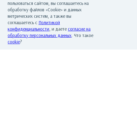
250 000
р.
пользоваться сайтом, вы соглашаетесь на
обработку файлов «Cookie» и данных
метрических систем, а также вы
соглашаетесь с
Политикой
конфиденциальности
, и даете
согласие на
обработку персональных данных
. Что такое
cookie
?
ГЛАВНАЯ
О ГАЛЕРЕЕ
ХУДОЖНИКИ
КАТАЛОГ РАБОТ
СОБЫТИЯ
КОНТАКТЫ
© Все права защищены. Арт Баро - галерея современного искусства
По всем вопросам обращайтесь на почту: info@artbaro.ru
Политика конфиденциальности
|
Согласие на обработку персональных
данных
|
Условия использования сайта
|
Реквизиты
|
Авторские права