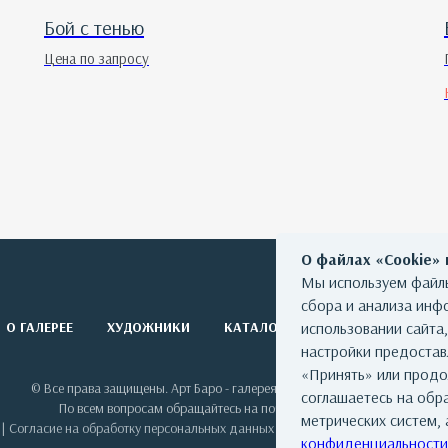
Бой с тенью
Цена по запросу
О файлах «Cookie»
Мы используем файлы
сбора и анализа инф
О ГАЛЕРЕЕ
ХУДОЖНИКИ
КАТАЛОГ РАБОТ
использовании сайта
СОБЫТИЯ
настройки предоста
«Принять» или продо
© Все права защищены. Арт Баро - галерея современного искусства
соглашаетесь на обр
По всем вопросам обращайтесь на почту: info@artbaro.ru
метрических систем, 
|
Согласие на обработку персональных данных
|
Условия использования сай
конфиденциальности