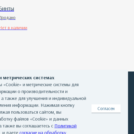
Бинты
Продано
Нет в наличии
 и метрических системах
 «Cookie» и метрические системы для
ормации о производительности и
, а также для улучшения и индивидуальной
КОНТАКТЫ
вления информации. Нажимая кнопку
Согласен
лжая пользоваться сайтом, вы
аботку файлов «Cookie» и данных
а также вы соглашаетесь с
Политикой
та
|
Реквизиты
|
Авторские права
, и даете
согласие на обработку