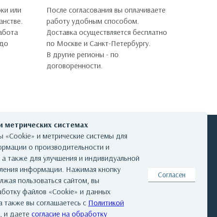
ки или
После согласования вы оплачиваете
анстве.
работу удобным способом.
работа
Доставка осуществляется бесплатно
 до
по Москве и Санкт-Петербургу.
В другие регионы - по
договоренности.
 и метрических системах
 «Cookie» и метрические системы для
ормации о производительности и
, а также для улучшения и индивидуальной
КОНТАКТЫ
вления информации. Нажимая кнопку
Согласен
лжая пользоваться сайтом, вы
аботку файлов «Cookie» и данных
а также вы соглашаетесь с
Политикой
та
|
Реквизиты
|
Авторские права
, и даете
согласие на обработку