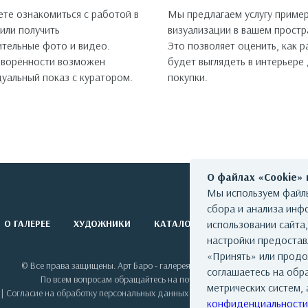
те ознакомиться с работой в
Мы предлагаем услугу пример
 или получить
визуализации в вашем простр
тельные фото и видео.
Это позволяет оценить, как 
оворённости возможен
будет выглядеть в интерьере
уальный показ с куратором.
покупки.
О файлах «Cookie»
Мы используем файлы
сбора и анализа инф
О ГАЛЕРЕЕ
ХУДОЖНИКИ
КАТАЛОГ РАБОТ
использовании сайта
СОБЫТИЯ
настройки предоста
«Принять» или продо
© Все права защищены. Арт Баро - галерея современного искусства
соглашаетесь на обр
По всем вопросам обращайтесь на почту: info@artbaro.ru
метрических систем, 
|
Согласие на обработку персональных данных
|
Условия использования сай
конфиденциальности