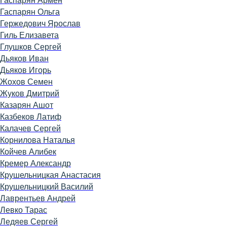
Гаспарян Армен
Гаспарян Ольга
Гержедович Ярослав
Гиль Елизавета
Глушков Сергей
Дьяков Иван
Дьяков Игорь
Жохов Семен
Жуков Дмитрий
Казарян Ашот
Казбеков Латиф
Калачев Сергей
Корнилова Наталья
Койчев Алибек
Кремер Александр
Крушельницкая Анастасия
Крушельницкий Василий
Лаврентьев Андрей
Левко Тарас
Ледяев Сергей