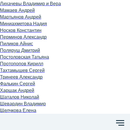
Лихачевы Владимир и Вера
Мамаев Андрей
Мартьянов Андрей
Миниахметова Надия
Носков Константин
Перминов Александр
Пиликов Айнис
Поляруш Дмитрий
Постоловская Татьяна
Протопопов Кирилл
Тахтамышев Сергей
Тринеев Александр
Фалькин Сергей
Харшак Андрей
Шаталов Николай
Шевардин Владимир
Щелчкова Елена