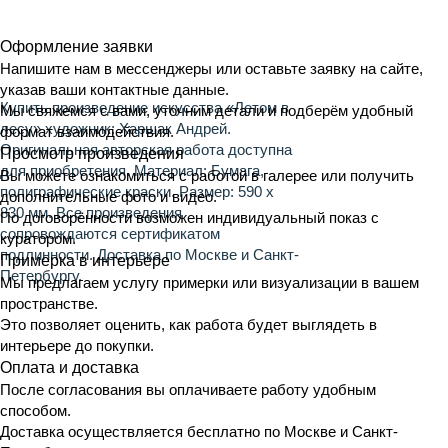
Оформление заявки
Напишите нам в мессенджеры или оставьте заявку на сайте,
указав ваши контактные данные.
Купить произведение искусства «
Летом в
Мы свяжемся с вами, уточним детали и подберём удобный
лесу
»
художник:
Харшак Андрей
.
формат взаимодействия.
Оригинальная авторская работа доступна
Просмотр произведения
для приобретения.
Материал: Бумага,
Вы можете ознакомиться с работой в галерее или получить
полиграфические краски. Размер: 590 х
дополнительные фото и видео.
830 мм.
Все произведения
По договорённости возможен индивидуальный показ с
сопровождаются сертификатом
куратором.
подлинности. Доставка по Москве и Санкт-
Примерка в интерьере
Петербургу.
Мы предлагаем услугу примерки или визуализации в вашем
пространстве.
Это позволяет оценить, как работа будет выглядеть в
интерьере до покупки.
Оплата и доставка
После согласования вы оплачиваете работу удобным
способом.
Доставка осуществляется бесплатно по Москве и Санкт-